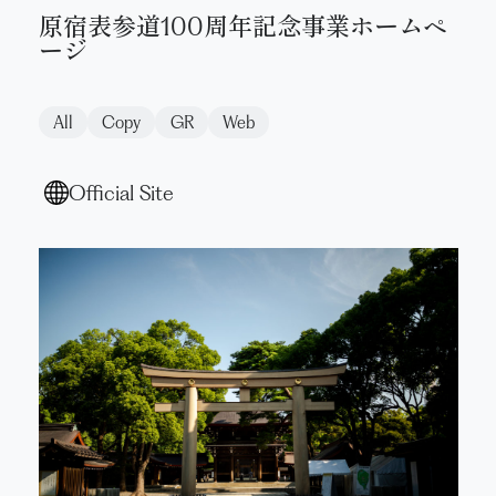
Video
原宿表参道100周年記念事業ホームペ
Award
ージ
VI
Access
All
Copy
GR
Web
Copywriting
Official Site
Graphic
Space
Package
Installation
Digital Marketing