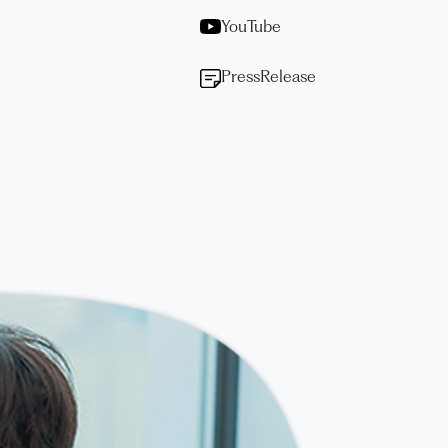
YouTube
PressRelease