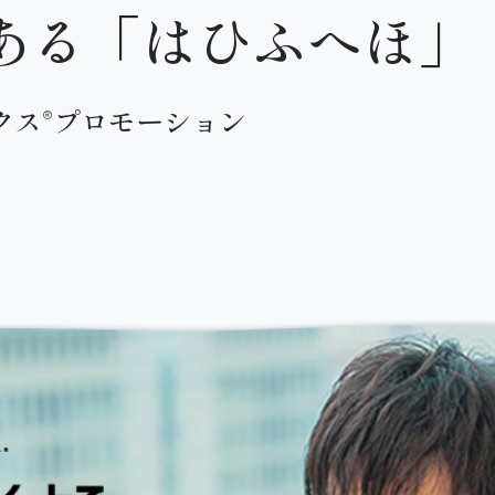
ある「はひふへほ」
クス®プロモーション